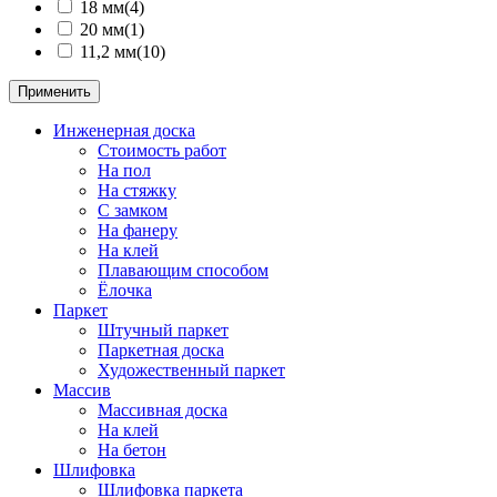
18 мм
(4)
20 мм
(1)
11,2 мм
(10)
Применить
Инженерная доска
Стоимость работ
На пол
На стяжку
С замком
На фанеру
Hа клей
Плавающим способом
Ёлочка
Паркет
Штучный паркет
Паркетная доска
Художественный паркет
Массив
Массивная доска
На клей
На бетон
Шлифовка
Шлифовка паркета