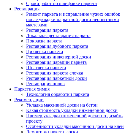
Сроки работ по шлифовке паркета
Реставрация
Ремонт паркета и исправление чужих ошибок
после укладки паркетной доски неопытными
мастерами
Реставрация паркета
Локальная реставрация паркета
Покраска паркета
Реставрация дубового паркета
Циклевка паркета
Реставрация инженерной доски
Реставрация царапин паркета
Шпатлевка паркета
Реставрация паркета елочка
Реставрация паркетной доски
Реставрация полов
Паркетная химия
Технология обработки паркета
Рекомендации
Укладка массивной доски на бетон
Какая стоимость укладки инженерной доски
Пример укладки инженерной доски по дизайн-
проекту
Особенности укладки массивной доски на клей
Демонтаж паркета, доски