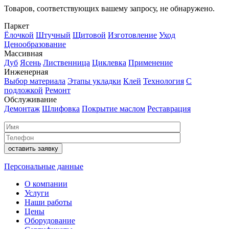
Товаров, соответствующих вашему запросу, не обнаружено.
Паркет
Ёлочкой
Штучный
Щитовой
Изготовление
Уход
Ценообразование
Массивная
Дуб
Ясень
Лиственница
Циклевка
Применение
Инженерная
Выбор материала
Этапы укладки
Клей
Технология
С
подложкой
Ремонт
Обслуживание
Демонтаж
Шлифовка
Покрытие маслом
Реставрация
Персональные данные
О компании
Услуги
Наши работы
Цены
Оборудование