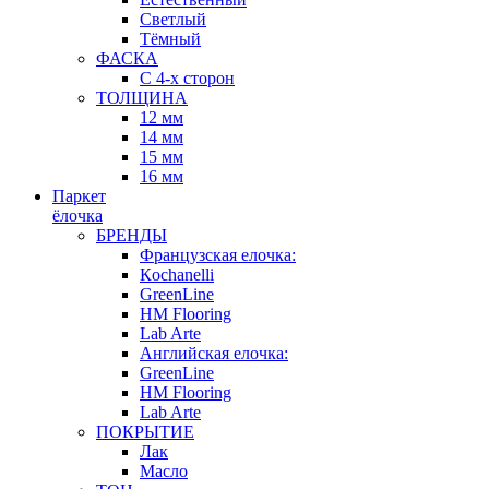
Светлый
Тёмный
ФАСКА
С 4-х сторон
ТОЛЩИНА
12 мм
14 мм
15 мм
16 мм
Паркет
ёлочка
БРЕНДЫ
Французская елочка:
Кochanelli
GreenLine
HM Flooring
Lab Arte
Английская елочка:
GreenLine
HM Flooring
Lab Arte
ПОКРЫТИЕ
Лак
Масло