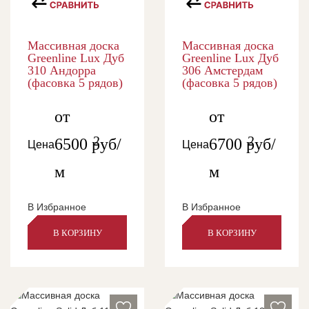
Массивная доска
Массивная доска
Greenline Lux Дуб
Greenline Lux Дуб
310 Андорра
306 Амстердам
(фасовка 5 рядов)
(фасовка 5 рядов)
от
от
2
2
6500
руб/
6700
руб/
Цена
Цена
м
м
В Избранное
В Избранное
В КОРЗИНУ
В КОРЗИНУ