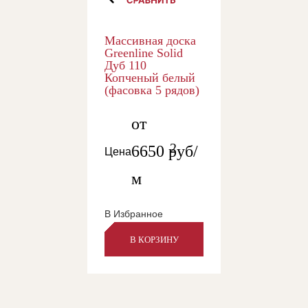
Массивная доска
Greenline Solid
Дуб 110
Копченый белый
(фасовка 5 рядов)
от
2
6650
руб/
Цена
м
В Избранное
В КОРЗИНУ