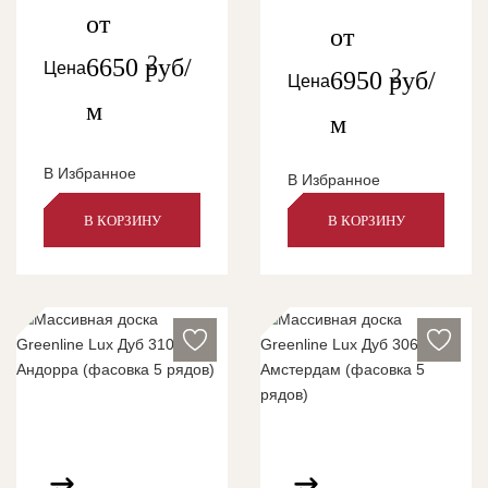
от
от
2
6650
руб/
Цена
2
6950
руб/
Цена
м
м
В Избранное
В Избранное
В КОРЗИНУ
В КОРЗИНУ