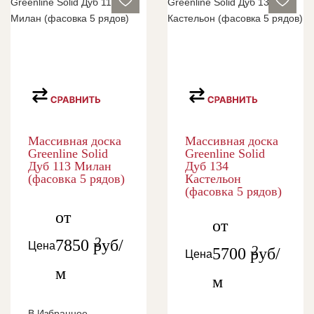
Массивная доска
Массивная доска
Greenline Solid
Greenline Solid
Дуб 113 Милан
Дуб 134
(фасовка 5 рядов)
Кастельон
(фасовка 5 рядов)
от
от
2
7850
руб/
Цена
2
5700
руб/
Цена
м
м
В Избранное