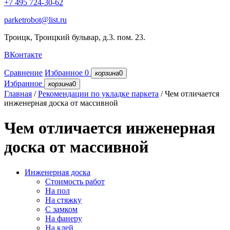
+7 495 724-30-62
parketrobot@list.ru
Троицк, Троицкий бульвар, д.3. пом. 23.
ВКонтакте
Сравнение
Избранное
0
корзина
0
Избранное
корзина
0
Главная
/
Рекомендации по укладке паркета
/
Чем отличается
инженерная доска от массивной
Чем отличается инженерная
доска от массивной
Инженерная доска
Стоимость работ
На пол
На стяжку
С замком
На фанеру
Hа клей