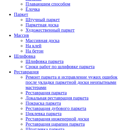
Плавающим способом
Ёлочка
Паркет
Штучный паркет
Паркетная доска
Художественный паркет
Массив
Массивная доска
На клей
На бетон
Шлифовка
Шлифовка паркета
Сроки работ по шлифовке паркета
Реставрация
Ремонт паркета и исправление чужих ошибок
после укладки паркетной доски неопытными
мастерами
Реставрация паркета
Локальная реставрация паркета
Покраска паркета
Реставрация дубового паркета
Циклевка паркета
Реставрация инженерной доски
Реставрация царапин паркета
Шпатлевка паркета