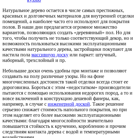
Натуральное дерево остается в числе самых престижных,
красивых и долговечных материалов для внутренней отделки
помещений, а наиболее часто его используют для покрытия
полов. В наши дни предлагается огромное множество
вариантов, позволяющих создать «деревянный» пол. Но для
того, чтобы получить не только соответствующий декор, но и
возможность пользоваться высокими эксплуатационными
качествами натурального дерева, застройщики покупают для
настила пола
массивную доску
или паркет: штучный,
наборный, трехслойный и пр.
Небольшие доски очень удобны при монтаже и позволяют
создавать на полу различные узоры. Но на фоне
многочисленных достоинств такой отделки всегда стоит ее
дороговизна. Бороться с этим «недостатком» производители
пытаются с помощью использования недорогих пород, а то и
вовсе включений в конструкцию дешевой фанеры, как,
например, в случае с
инженерной доской
. Такое решение
серьезно снижает стоимость напольного покрытия, но при
этом наделяет его более высокими эксплуатационными
качествами: благодаря многослойности значительно
повышается стойкость к кручению, короблению и прочим
следствиям контакта дерева с водой и температурными
воздействиями.