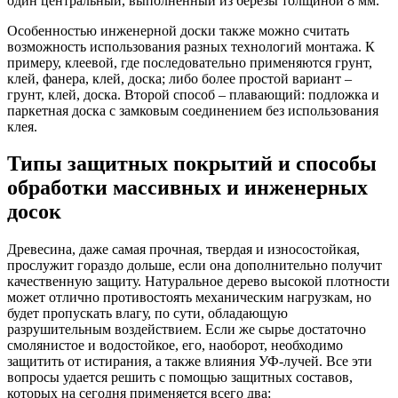
один центральный, выполненный из березы толщиной 8 мм.
Особенностью инженерной доски также можно считать
возможность использования разных технологий монтажа. К
примеру, клеевой, где последовательно применяются грунт,
клей, фанера, клей, доска; либо более простой вариант –
грунт, клей, доска. Второй способ – плавающий: подложка и
паркетная доска с замковым соединением без использования
клея.
Типы защитных покрытий и способы
обработки массивных и инженерных
досок
Древесина, даже самая прочная, твердая и износостойкая,
прослужит гораздо дольше, если она дополнительно получит
качественную защиту. Натуральное дерево высокой плотности
может отлично противостоять механическим нагрузкам, но
будет пропускать влагу, по сути, обладающую
разрушительным воздействием. Если же сырье достаточно
смолянистое и водостойкое, его, наоборот, необходимо
защитить от истирания, а также влияния УФ-лучей. Все эти
вопросы удается решить с помощью защитных составов,
которых на сегодня применяется всего два: