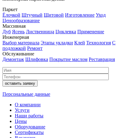
Паркет
Ёлочкой
Штучный
Щитовой
Изготовление
Уход
Ценообразование
Массивная
Дуб
Ясень
Лиственница
Циклевка
Применение
Инженерная
Выбор материала
Этапы укладки
Клей
Технология
С
подложкой
Ремонт
Обслуживание
Демонтаж
Шлифовка
Покрытие маслом
Реставрация
Персональные данные
О компании
Услуги
Наши работы
Цены
Оборудование
Сертификаты
Вакансии