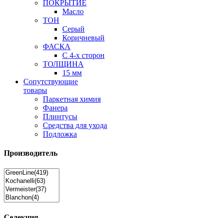
ПОКРЫТИЕ
Масло
ТОН
Серый
Коричневый
ФАСКА
С 4-х сторон
ТОЛЩИНА
15 мм
Сопутствующие
товары
Паркетная химия
Фанера
Плинтусы
Средства для ухода
Подложка
Производитель
Селекция