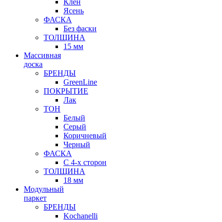
Клен
Ясень
ФАСКА
Без фаски
ТОЛЩИНА
15 мм
Массивная
доска
БРЕНДЫ
GreenLine
ПОКРЫТИЕ
Лак
ТОН
Белый
Серый
Коричневый
Черный
ФАСКА
С 4-х сторон
ТОЛЩИНА
18 мм
Модульный
паркет
БРЕНДЫ
Kochanelli