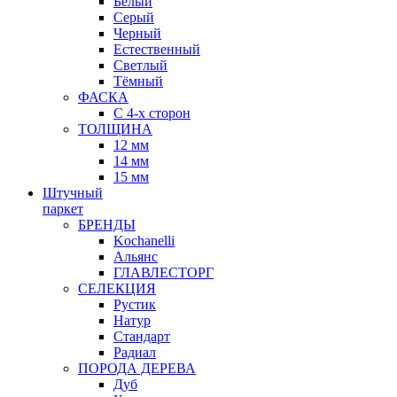
Белый
Серый
Черный
Естественный
Светлый
Тёмный
ФАСКА
С 4-х сторон
ТОЛЩИНА
12 мм
14 мм
15 мм
Штучный
паркет
БРЕНДЫ
Kochanelli
Альянс
ГЛАВЛЕСТОРГ
СЕЛЕКЦИЯ
Рустик
Натур
Стандарт
Радиал
ПОРОДА ДЕРЕВА
Дуб