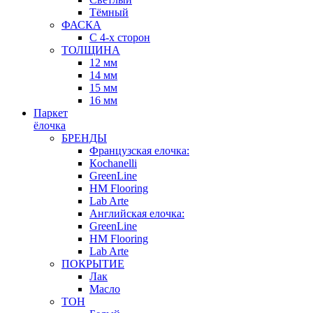
Тёмный
ФАСКА
С 4-х сторон
ТОЛЩИНА
12 мм
14 мм
15 мм
16 мм
Паркет
ёлочка
БРЕНДЫ
Французская елочка:
Кochanelli
GreenLine
HM Flooring
Lab Arte
Английская елочка:
GreenLine
HM Flooring
Lab Arte
ПОКРЫТИЕ
Лак
Масло
ТОН