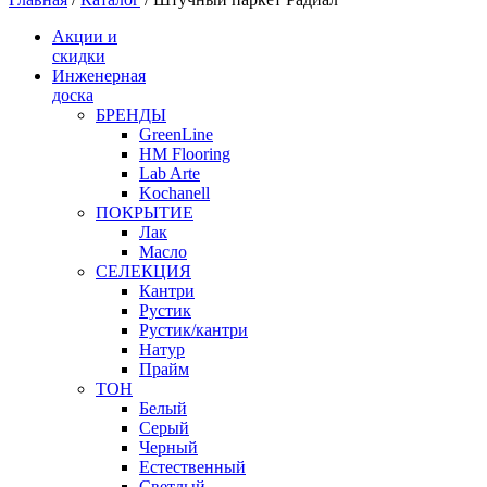
Акции и
скидки
Инженерная
доска
БРЕНДЫ
GreenLine
HM Flooring
Lab Arte
Kochanell
ПОКРЫТИЕ
Лак
Масло
СЕЛЕКЦИЯ
Кантри
Рустик
Рустик/кантри
Натур
Прайм
ТОН
Белый
Серый
Черный
Естественный
Светлый