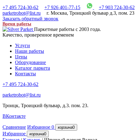
+7 495 724-30-62
+7 926 401-77-15
+7 903 724-30-62
parketrobot@list.ru
г. Москва
,
Троицкий бульвар д.3, пом. 23
Заказать обратный звонок
Время работы
Паркетные работы с 2003 года.
Качество, проверенное временем
Услуги
Наши работы
Цены
Оборудование
Каталог паркета
Контакты
+7 495 724-30-62
parketrobot@list.ru
Троицк, Троицкий бульвар, д.3. пом. 23.
ВКонтакте
Сравнение
Избранное
0
корзина
0
Избранное
корзина
0
Главная
/
Каталог
/
Штучный паркет Радиал