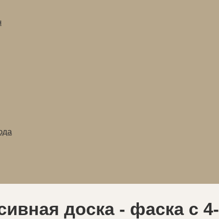
н
ода
ивная доска - фаска с 4