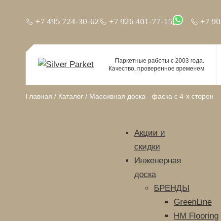
+7 495 724-30-62
+7 926 401-77-15
+7 90
Паркетные работы с 2003 года.
Качество, проверенное временем
Главная
/
Каталог
/
Массивная доска - фаска с 4-х сторон
Акции и
скидки
Инженерная
доска
БРЕНДЫ
GreenLine
HM Flooring