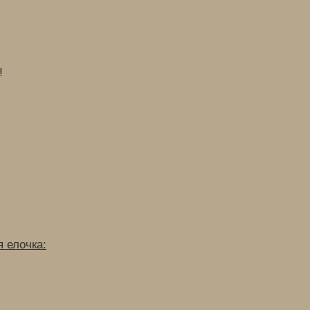
н
 елочка: