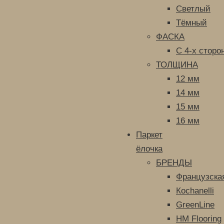
Светлый
Тёмный
ФАСКА
С 4-х сторо
ТОЛЩИНА
12 мм
14 мм
15 мм
16 мм
Паркет
ёлочка
БРЕНДЫ
Французская
Кochanelli
GreenLine
HM Flooring