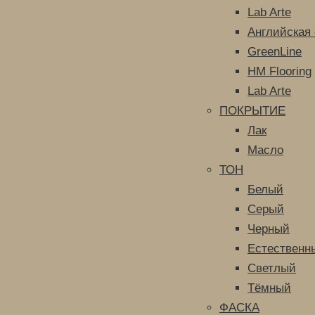
Lab Arte
Английская 
GreenLine
HM Flooring
Lab Arte
ПОКРЫТИЕ
Лак
Масло
ТОН
Белый
Серый
Черный
Естественн
Светлый
Тёмный
ФАСКА