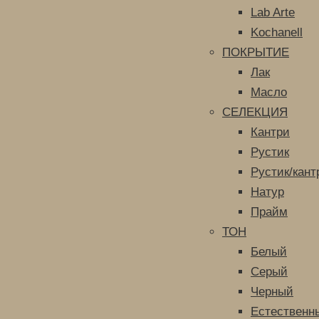
Lab Arte
Kochanell
ПОКРЫТИЕ
Лак
Масло
СЕЛЕКЦИЯ
Кантри
Рустик
Рустик/кант
Натур
Прайм
ТОН
Белый
Серый
Черный
Естественн