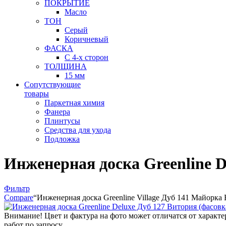
ПОКРЫТИЕ
Масло
ТОН
Серый
Коричневый
ФАСКА
С 4-х сторон
ТОЛЩИНА
15 мм
Сопутствующие
товары
Паркетная химия
Фанера
Плинтусы
Средства для ухода
Подложка
Инженерная доска Greenline D
Фильтр
Compare
“Инженерная доска Greenline Village Дуб 141 Майорка Ви
Внимание! Цвет и фактура на фото может отличатся от характ
работ по запросу