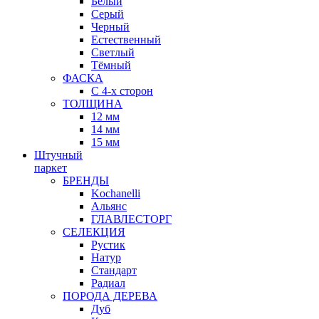
Белый
Серый
Черный
Естественный
Светлый
Тёмный
ФАСКА
С 4-х сторон
ТОЛЩИНА
12 мм
14 мм
15 мм
Штучный
паркет
БРЕНДЫ
Kochanelli
Альянс
ГЛАВЛЕСТОРГ
СЕЛЕКЦИЯ
Рустик
Натур
Стандарт
Радиал
ПОРОДА ДЕРЕВА
Дуб