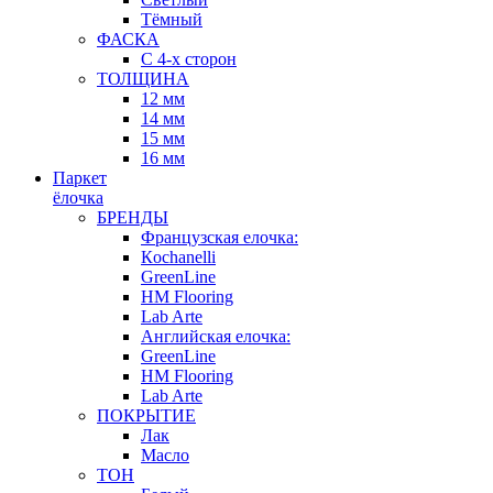
Тёмный
ФАСКА
С 4-х сторон
ТОЛЩИНА
12 мм
14 мм
15 мм
16 мм
Паркет
ёлочка
БРЕНДЫ
Французская елочка:
Кochanelli
GreenLine
HM Flooring
Lab Arte
Английская елочка:
GreenLine
HM Flooring
Lab Arte
ПОКРЫТИЕ
Лак
Масло
ТОН