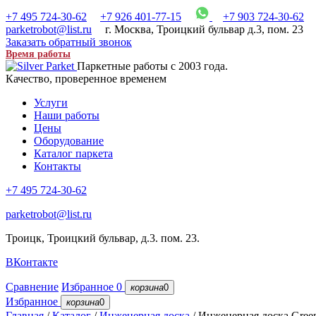
+7 495 724-30-62
+7 926 401-77-15
+7 903 724-30-62
parketrobot@list.ru
г. Москва
,
Троицкий бульвар д.3, пом. 23
Заказать обратный звонок
Время работы
Паркетные работы с 2003 года.
Качество, проверенное временем
Услуги
Наши работы
Цены
Оборудование
Каталог паркета
Контакты
+7 495 724-30-62
parketrobot@list.ru
Троицк, Троицкий бульвар, д.3. пом. 23.
ВКонтакте
Сравнение
Избранное
0
корзина
0
Избранное
корзина
0
Главная
/
Каталог
/
Инженерная доска
/
Инженерная доска Green