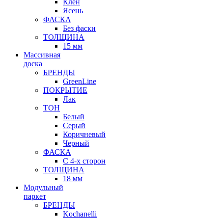
Клен
Ясень
ФАСКА
Без фаски
ТОЛЩИНА
15 мм
Массивная
доска
БРЕНДЫ
GreenLine
ПОКРЫТИЕ
Лак
ТОН
Белый
Серый
Коричневый
Черный
ФАСКА
С 4-х сторон
ТОЛЩИНА
18 мм
Модульный
паркет
БРЕНДЫ
Kochanelli