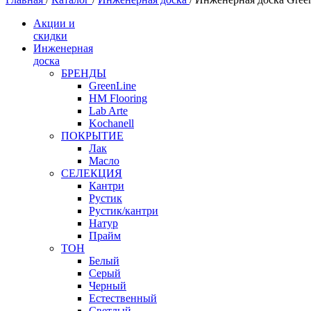
Акции и
скидки
Инженерная
доска
БРЕНДЫ
GreenLine
HM Flooring
Lab Arte
Kochanell
ПОКРЫТИЕ
Лак
Масло
СЕЛЕКЦИЯ
Кантри
Рустик
Рустик/кантри
Натур
Прайм
ТОН
Белый
Серый
Черный
Естественный
Светлый