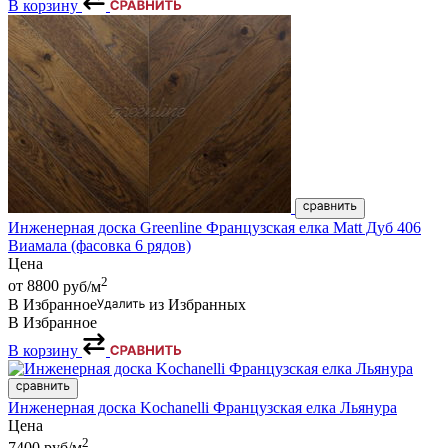
В корзину
Инженерная доска Greenline Французская елка Matt Дуб 406
Виамала (фасовка 6 рядов)
Цена
2
от 8800
руб/м
В Избранное
из Избранных
В Избранное
В корзину
Инженерная доска Kochanelli Французская елка Льянура
Цена
2
7400
руб/м