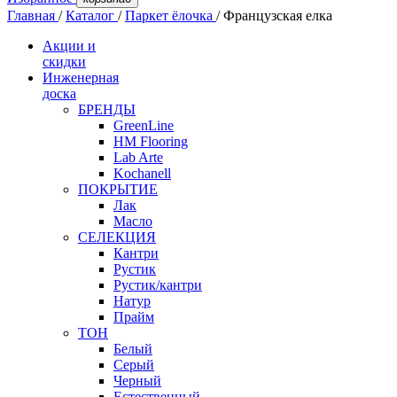
Главная
/
Каталог
/
Паркет ёлочка
/
Французская елка
Акции и
скидки
Инженерная
доска
БРЕНДЫ
GreenLine
HM Flooring
Lab Arte
Kochanell
ПОКРЫТИЕ
Лак
Масло
СЕЛЕКЦИЯ
Кантри
Рустик
Рустик/кантри
Натур
Прайм
ТОН
Белый
Серый
Черный
Естественный