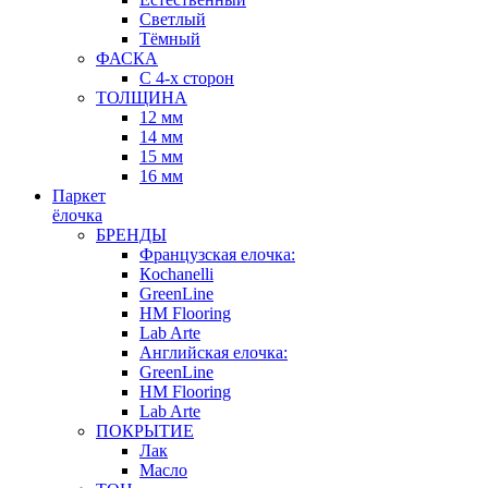
Светлый
Тёмный
ФАСКА
С 4-х сторон
ТОЛЩИНА
12 мм
14 мм
15 мм
16 мм
Паркет
ёлочка
БРЕНДЫ
Французская елочка:
Кochanelli
GreenLine
HM Flooring
Lab Arte
Английская елочка:
GreenLine
HM Flooring
Lab Arte
ПОКРЫТИЕ
Лак
Масло