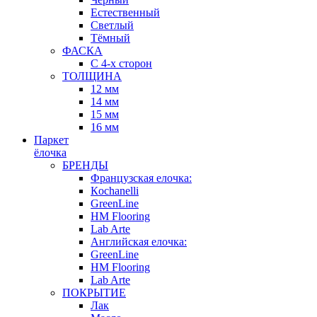
Естественный
Светлый
Тёмный
ФАСКА
С 4-х сторон
ТОЛЩИНА
12 мм
14 мм
15 мм
16 мм
Паркет
ёлочка
БРЕНДЫ
Французская елочка:
Кochanelli
GreenLine
HM Flooring
Lab Arte
Английская елочка:
GreenLine
HM Flooring
Lab Arte
ПОКРЫТИЕ
Лак