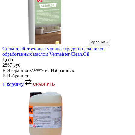
Сильнодействующее моющее средство для полов,
обработанных маслом Vermeister Сlean.Oil
Цена
2867
руб
В Избранное
из Избранных
В Избранное
В корзину