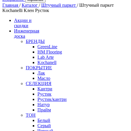
Главная
/
Каталог
/
Штучный паркет
/
Штучный паркет
Kochanelli Клен Рустик
Акции и
скидки
Инженерная
доска
БРЕНДЫ
GreenLine
HM Flooring
Lab Arte
Kochanell
ПОКРЫТИЕ
Лак
Масло
СЕЛЕКЦИЯ
Кантри
Рустик
Рустик/кантри
Натур
Прайм
ТОН
Белый
Серый
Черный