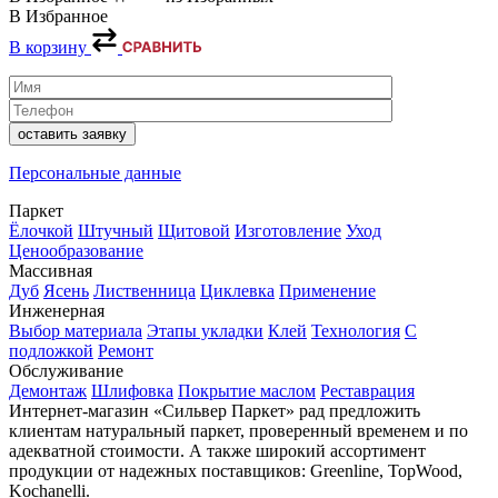
В Избранное
В корзину
Персональные данные
Паркет
Ёлочкой
Штучный
Щитовой
Изготовление
Уход
Ценообразование
Массивная
Дуб
Ясень
Лиственница
Циклевка
Применение
Инженерная
Выбор материала
Этапы укладки
Клей
Технология
С
подложкой
Ремонт
Обслуживание
Демонтаж
Шлифовка
Покрытие маслом
Реставрация
Интернет-магазин «Сильвер Паркет» рад предложить
клиентам натуральный паркет, проверенный временем и по
адекватной стоимости. А также широкий ассортимент
продукции от надежных поставщиков: Greenline, TopWood,
Kochanelli.