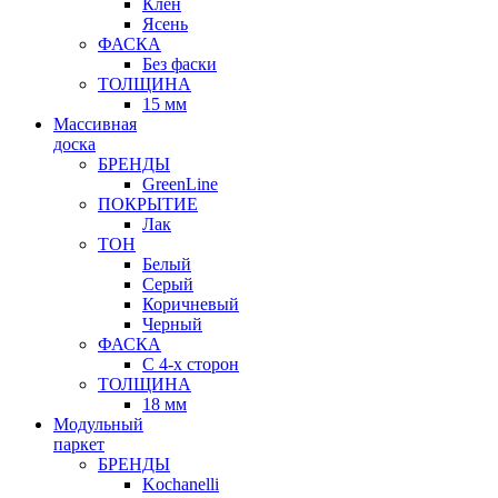
Клен
Ясень
ФАСКА
Без фаски
ТОЛЩИНА
15 мм
Массивная
доска
БРЕНДЫ
GreenLine
ПОКРЫТИЕ
Лак
ТОН
Белый
Серый
Коричневый
Черный
ФАСКА
С 4-х сторон
ТОЛЩИНА
18 мм
Модульный
паркет
БРЕНДЫ
Kochanelli