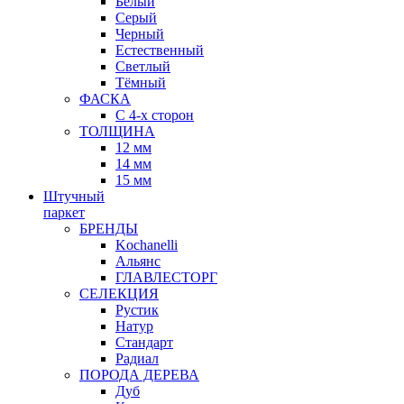
Белый
Серый
Черный
Естественный
Светлый
Тёмный
ФАСКА
С 4-х сторон
ТОЛЩИНА
12 мм
14 мм
15 мм
Штучный
паркет
БРЕНДЫ
Kochanelli
Альянс
ГЛАВЛЕСТОРГ
СЕЛЕКЦИЯ
Рустик
Натур
Стандарт
Радиал
ПОРОДА ДЕРЕВА
Дуб