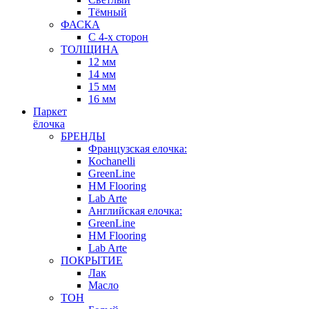
Тёмный
ФАСКА
С 4-х сторон
ТОЛЩИНА
12 мм
14 мм
15 мм
16 мм
Паркет
ёлочка
БРЕНДЫ
Французская елочка:
Кochanelli
GreenLine
HM Flooring
Lab Arte
Английская елочка:
GreenLine
HM Flooring
Lab Arte
ПОКРЫТИЕ
Лак
Масло
ТОН