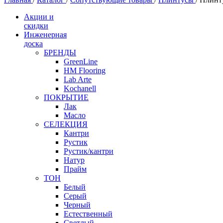
Акции и
скидки
Инженерная
доска
БРЕНДЫ
GreenLine
HM Flooring
Lab Arte
Kochanell
ПОКРЫТИЕ
Лак
Масло
СЕЛЕКЦИЯ
Кантри
Рустик
Рустик/кантри
Натур
Прайм
ТОН
Белый
Серый
Черный
Естественный
Светлый