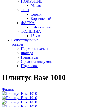
ПОКРЫТИЕ
Масло
ТОН
Серый
Коричневый
ФАСКА
С 4-х сторон
ТОЛЩИНА
15 мм
Сопутствующие
товары
Паркетная химия
Фанера
Плинтусы
Средства для ухода
Подложка
Плинтус Base 1010
Фильтр