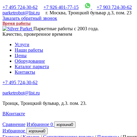
+7 495 724-30-62
+7 926 401-77-15
+7 903 724-30-62
parketrobot@list.ru
г. Москва
,
Троицкий бульвар д.3, пом. 23
Заказать обратный звонок
Время работы
Паркетные работы с 2003 года.
Качество, проверенное временем
Услуги
Наши работы
Цены
Оборудование
Каталог паркета
Контакты
+7 495 724-30-62
parketrobot@list.ru
Троицк, Троицкий бульвар, д.3. пом. 23.
ВКонтакте
Сравнение
Избранное
0
корзина
0
Избранное
корзина
0
Главная
/
Каталог
/
Сопутствующие товары
/
Плинтусы
/
Плинту