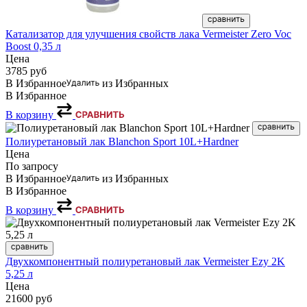
Катализатор для улучшения свойств лака Vermeister Zero Voc
Boost 0,35 л
Цена
3785
руб
В Избранное
из Избранных
В Избранное
В корзину
Полиуретановый лак Blanchon Sport 10L+Hardner
Цена
По запросу
В Избранное
из Избранных
В Избранное
В корзину
Двухкомпонентный полиуретановый лак Vermeister Ezy 2K
5,25 л
Цена
21600
руб