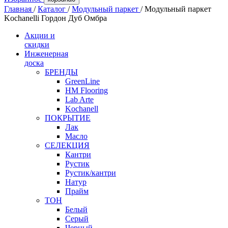
Главная
/
Каталог
/
Модульный паркет
/
Модульный паркет
Kochanelli Гордон Дуб Омбра
Акции и
скидки
Инженерная
доска
БРЕНДЫ
GreenLine
HM Flooring
Lab Arte
Kochanell
ПОКРЫТИЕ
Лак
Масло
СЕЛЕКЦИЯ
Кантри
Рустик
Рустик/кантри
Натур
Прайм
ТОН
Белый
Серый
Черный