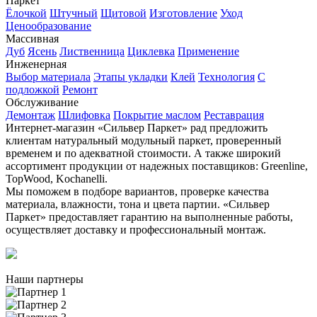
Паркет
Ёлочкой
Штучный
Щитовой
Изготовление
Уход
Ценообразование
Массивная
Дуб
Ясень
Лиственница
Циклевка
Применение
Инженерная
Выбор материала
Этапы укладки
Клей
Технология
С
подложкой
Ремонт
Обслуживание
Демонтаж
Шлифовка
Покрытие маслом
Реставрация
Интернет-магазин «Сильвер Паркет» рад предложить
клиентам натуральный модульный паркет, проверенный
временем и по адекватной стоимости. А также широкий
ассортимент продукции от надежных поставщиков: Greenline,
TopWood, Kochanelli.
Мы поможем в подборе вариантов, проверке качества
материала, влажности, тона и цвета партии. «Сильвер
Паркет» предоставляет гарантию на выполненные работы,
осуществляет доставку и профессиональный монтаж.
Наши партнеры