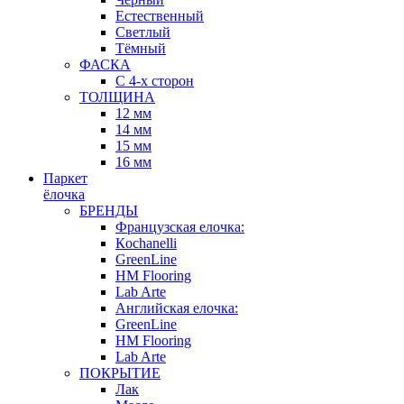
Естественный
Светлый
Тёмный
ФАСКА
С 4-х сторон
ТОЛЩИНА
12 мм
14 мм
15 мм
16 мм
Паркет
ёлочка
БРЕНДЫ
Французская елочка:
Кochanelli
GreenLine
HM Flooring
Lab Arte
Английская елочка:
GreenLine
HM Flooring
Lab Arte
ПОКРЫТИЕ
Лак