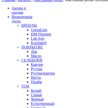
Акции и
скидки
Инженерная
доска
БРЕНДЫ
GreenLine
HM Flooring
Lab Arte
Kochanell
ПОКРЫТИЕ
Лак
Масло
СЕЛЕКЦИЯ
Кантри
Рустик
Рустик/кантри
Натур
Прайм
ТОН
Белый
Серый
Черный
Естественный
Светлый