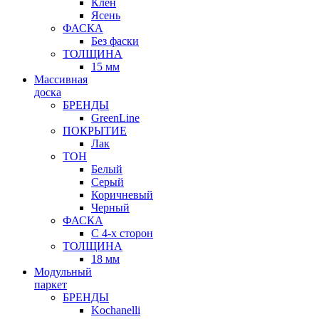
Клен
Ясень
ФАСКА
Без фаски
ТОЛЩИНА
15 мм
Массивная
доска
БРЕНДЫ
GreenLine
ПОКРЫТИЕ
Лак
ТОН
Белый
Серый
Коричневый
Черный
ФАСКА
С 4-х сторон
ТОЛЩИНА
18 мм
Модульный
паркет
БРЕНДЫ
Kochanelli