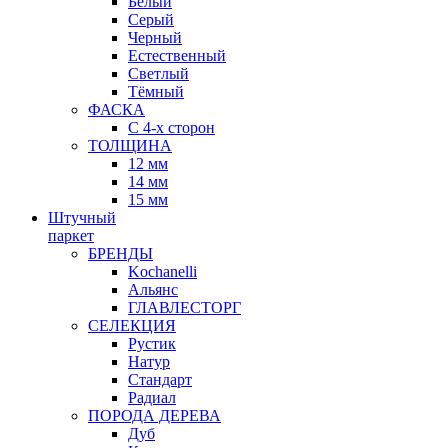
Белый
Серый
Черный
Естественный
Светлый
Тёмный
ФАСКА
С 4-х сторон
ТОЛЩИНА
12 мм
14 мм
15 мм
Штучный
паркет
БРЕНДЫ
Kochanelli
Альянс
ГЛАВЛЕСТОРГ
СЕЛЕКЦИЯ
Рустик
Натур
Стандарт
Радиал
ПОРОДА ДЕРЕВА
Дуб