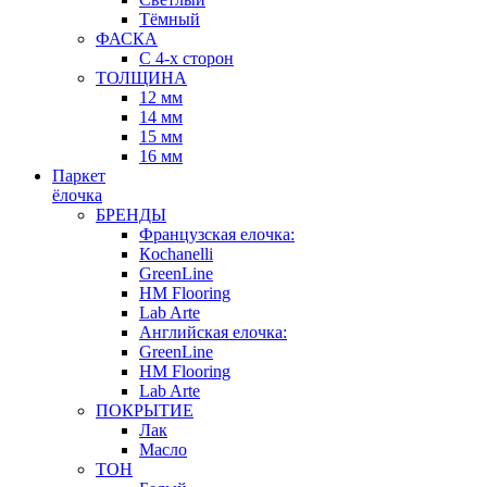
Тёмный
ФАСКА
С 4-х сторон
ТОЛЩИНА
12 мм
14 мм
15 мм
16 мм
Паркет
ёлочка
БРЕНДЫ
Французская елочка:
Кochanelli
GreenLine
HM Flooring
Lab Arte
Английская елочка:
GreenLine
HM Flooring
Lab Arte
ПОКРЫТИЕ
Лак
Масло
ТОН