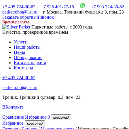
+7 495 724-30-62
+7 926 401-77-15
+7 903 724-30-62
parketrobot@list.ru
г. Москва
,
Троицкий бульвар д.3, пом. 23
Заказать обратный звонок
Время работы
Паркетные работы с 2003 года.
Качество, проверенное временем
Услуги
Наши работы
Цены
Оборудование
Каталог паркета
Контакты
+7 495 724-30-62
parketrobot@list.ru
Троицк, Троицкий бульвар, д.3. пом. 23.
ВКонтакте
Сравнение
Избранное
0
корзина
0
Избранное
корзина
0
Главная
/
Каталог
/
Массивная доска
/
Массивная доска Greenlin