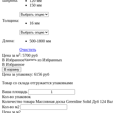
Ширина
:
120 мм
150 мм
Толщина
:
16 мм
Длина
:
500-1800 мм
Очистить
2
Цена за м
:
5700
руб
В Избранное
из Избранных
В Избранное
В корзину
Цена за упаковку:
6156
руб
Товар со склада отгружается упаковками
Ваша площадь
Кол-во упаковок
Количество товара Массивная доска Greenline Solid Дуб 124 Вал
Кол-во м2
Цена за м2