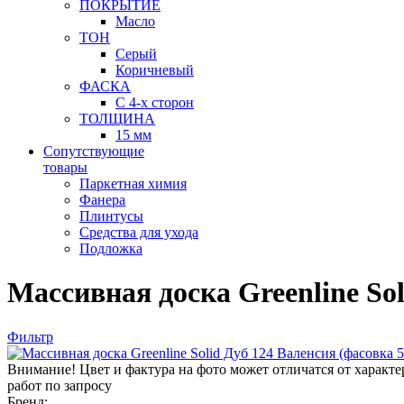
ПОКРЫТИЕ
Масло
ТОН
Серый
Коричневый
ФАСКА
С 4-х сторон
ТОЛЩИНА
15 мм
Сопутствующие
товары
Паркетная химия
Фанера
Плинтусы
Средства для ухода
Подложка
Массивная доска Greenline Sol
Фильтр
Внимание! Цвет и фактура на фото может отличатся от характ
работ по запросу
Бренд: