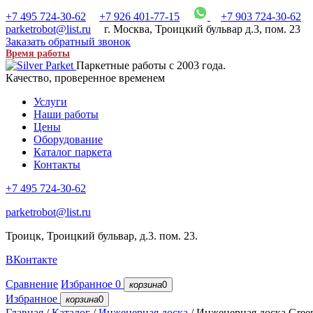
+7 495 724-30-62
+7 926 401-77-15
+7 903 724-30-62
parketrobot@list.ru
г. Москва
,
Троицкий бульвар д.3, пом. 23
Заказать обратный звонок
Время работы
Паркетные работы с 2003 года.
Качество, проверенное временем
Услуги
Наши работы
Цены
Оборудование
Каталог паркета
Контакты
+7 495 724-30-62
parketrobot@list.ru
Троицк, Троицкий бульвар, д.3. пом. 23.
ВКонтакте
Сравнение
Избранное
0
корзина
0
Избранное
корзина
0
Главная
/
Каталог
/
Инженерная доска
/
Инженерная доска Green