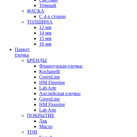
Тёмный
ФАСКА
С 4-х сторон
ТОЛЩИНА
12 мм
14 мм
15 мм
16 мм
Паркет
ёлочка
БРЕНДЫ
Французская елочка:
Кochanelli
GreenLine
HM Flooring
Lab Arte
Английская елочка:
GreenLine
HM Flooring
Lab Arte
ПОКРЫТИЕ
Лак
Масло
ТОН