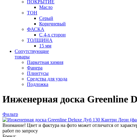
ПОКРЫТИЕ
Масло
ТОН
Серый
Коричневый
ФАСКА
С 4-х сторон
ТОЛЩИНА
15 мм
Сопутствующие
товары
Паркетная химия
Фанера
Плинтусы
Средства для ухода
Подложка
Инженерная доска Greenline D
Фильтр
Внимание! Цвет и фактура на фото может отличатся от характ
работ по запросу
Бренд: