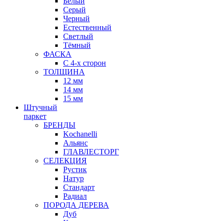
Белый
Серый
Черный
Естественный
Светлый
Тёмный
ФАСКА
С 4-х сторон
ТОЛЩИНА
12 мм
14 мм
15 мм
Штучный
паркет
БРЕНДЫ
Kochanelli
Альянс
ГЛАВЛЕСТОРГ
СЕЛЕКЦИЯ
Рустик
Натур
Стандарт
Радиал
ПОРОДА ДЕРЕВА
Дуб