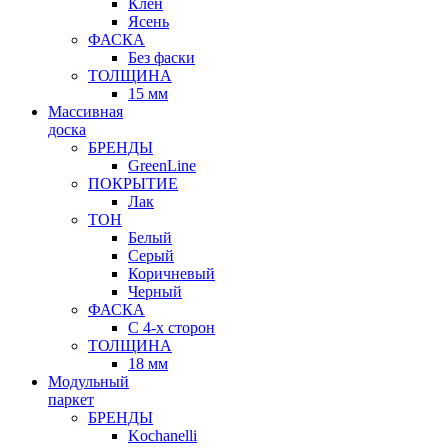
Клен
Ясень
ФАСКА
Без фаски
ТОЛЩИНА
15 мм
Массивная
доска
БРЕНДЫ
GreenLine
ПОКРЫТИЕ
Лак
ТОН
Белый
Серый
Коричневый
Черный
ФАСКА
С 4-х сторон
ТОЛЩИНА
18 мм
Модульный
паркет
БРЕНДЫ
Kochanelli