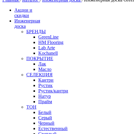
Акции и
скидки
Инженерная
доска
БРЕНДЫ
GreenLine
HM Flooring
Lab Arte
Kochanell
ПОКРЫТИЕ
Лак
Масло
СЕЛЕКЦИЯ
Кантри
Рустик
Рустик/кантри
Натур
Прайм
ТОН
Белый
Серый
Черный
Естественный
Светлый