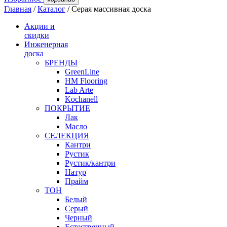
Главная
/
Каталог
/
Серая массивная доска
Акции и
скидки
Инженерная
доска
БРЕНДЫ
GreenLine
HM Flooring
Lab Arte
Kochanell
ПОКРЫТИЕ
Лак
Масло
СЕЛЕКЦИЯ
Кантри
Рустик
Рустик/кантри
Натур
Прайм
ТОН
Белый
Серый
Черный
Естественный