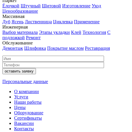
Паркет
Ёлочкой
Штучный
Щитовой
Изготовление
Уход
Ценообразование
Массивная
Дуб
Ясень
Лиственница
Циклевка
Применение
Инженерная
Выбор материала
Этапы укладки
Клей
Технология
С
подложкой
Ремонт
Обслуживание
Демонтаж
Шлифовка
Покрытие маслом
Реставрация
Персональные данные
О компании
Услуги
Наши работы
Цены
Оборудование
Сертификаты
Вакансии
Контакты