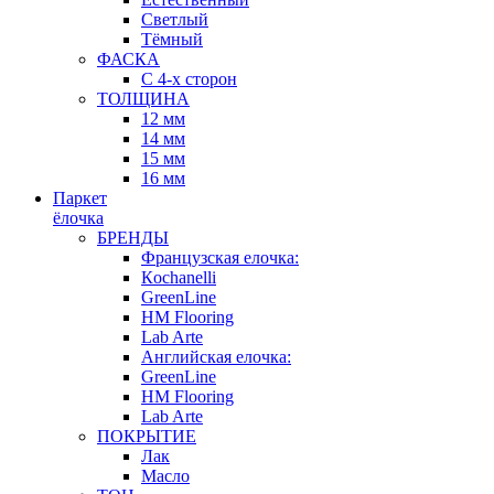
Светлый
Тёмный
ФАСКА
С 4-х сторон
ТОЛЩИНА
12 мм
14 мм
15 мм
16 мм
Паркет
ёлочка
БРЕНДЫ
Французская елочка:
Кochanelli
GreenLine
HM Flooring
Lab Arte
Английская елочка:
GreenLine
HM Flooring
Lab Arte
ПОКРЫТИЕ
Лак
Масло