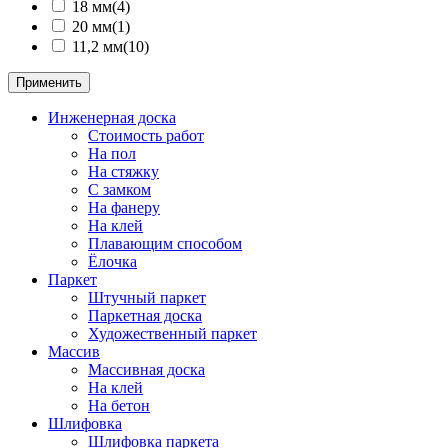
18 мм
(4)
20 мм
(1)
11,2 мм
(10)
Применить
Инженерная доска
Стоимость работ
На пол
На стяжку
С замком
На фанеру
Hа клей
Плавающим способом
Ёлочка
Паркет
Штучный паркет
Паркетная доска
Художественный паркет
Массив
Массивная доска
На клей
На бетон
Шлифовка
Шлифовка паркета