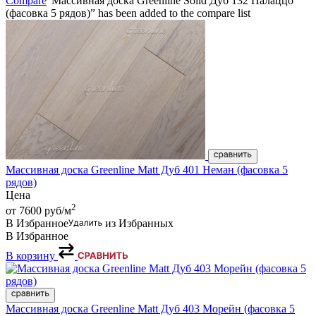
Compare
“Массивная доска Greenline Solid Дуб 132 Палаццо
(фасовка 5 рядов)” has been added to the compare list
Массивная доска Greenline Matt Дуб 401 Неман (фасовка 5
рядов)
Цена
2
от 7600
руб/м
В Избранное
из Избранных
В Избранное
В корзину
Массивная доска Greenline Matt Дуб 403 Морейн (фасовка 5