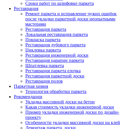
Сроки работ по шлифовке паркета
Реставрация
Ремонт паркета и исправление чужих ошибок
после укладки паркетной доски неопытными
мастерами
Реставрация паркета
Локальная реставрация паркета
Покраска паркета
Реставрация дубового паркета
Циклевка паркета
Реставрация инженерной доски
Реставрация царапин паркета
Шпатлевка паркета
Реставрация паркета елочка
Реставрация паркетной доски
Реставрация полов
Паркетная химия
Технология обработки паркета
Рекомендации
Укладка массивной доски на бетон
Какая стоимость укладки инженерной доски
Пример укладки инженерной доски по дизайн-
проекту
Особенности укладки массивной доски на клей
Демонтаж паркета, доски