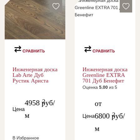
Инженерная доска
Инженерная доска
Lab Arte Дуб
Greenline EXTRA
Рустик Ариста
701 Дуб Бенефит
Оценка
5.00
из 5
2
4958
руб/
от
Цена
2
м
6800
руб/
Цена
м
В Избранное