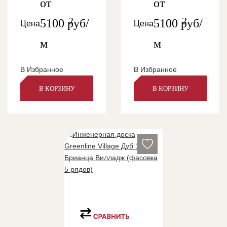
от
от
2
2
5100
руб/
5100
руб/
Цена
Цена
м
м
В Избранное
В Избранное
В КОРЗИНУ
В КОРЗИНУ