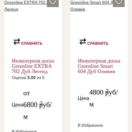
Инженерная доска
Инженерная доска
Greenline EXTRA
Greenline Smart
702 Дуб Легенд
604 Дуб Оливия
Оценка
5.00
из 5
2
4800
руб/
от
Цена
2
м
6800
руб/
Цена
м
В Избранное
В Избранное