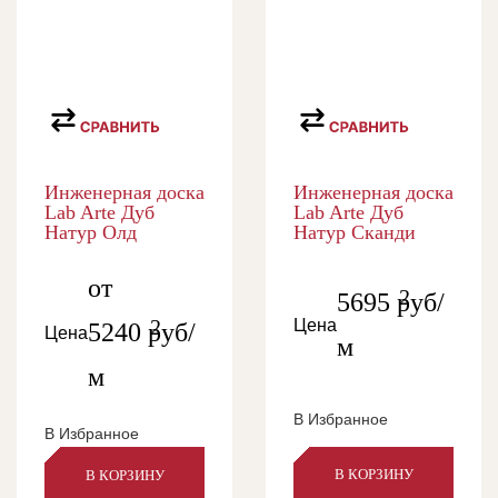
Инженерная доска
Инженерная доска
Lab Arte Дуб
Lab Arte Дуб
Натур Олд
Натур Сканди
от
2
5695
руб/
2
Цена
5240
руб/
Цена
м
м
В Избранное
В Избранное
В КОРЗИНУ
В КОРЗИНУ