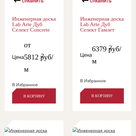
Инженерная доска
Инженерная доска
Lab Arte Дуб
Lab Arte Дуб
Селект Concrete
Селект Гамлет
от
2
6379
руб/
2
Цена
5812
руб/
Цена
м
м
В Избранное
В Избранное
В КОРЗИНУ
В КОРЗИНУ