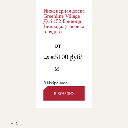
Инженерная доска
Greenline Village
Дуб 152 Брианца
Вилладж (фасовка
5 рядов)
от
2
5100
руб/
Цена
м
В Избранное
В КОРЗИНУ
1