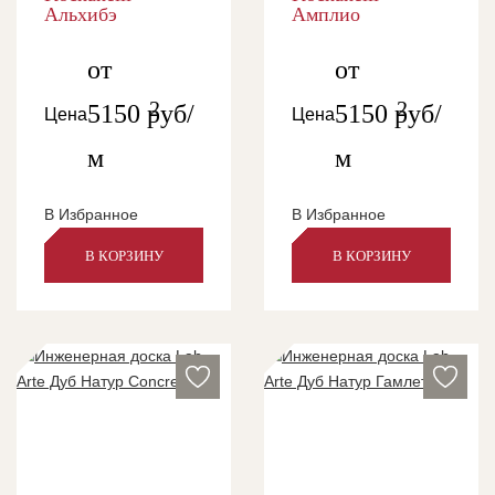
Альхибэ
Амплио
от
от
2
2
5150
руб/
5150
руб/
Цена
Цена
м
м
В Избранное
В Избранное
В КОРЗИНУ
В КОРЗИНУ