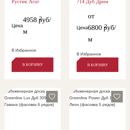
Рустик Агат
714 Дуб Дрим
от
2
4958
руб/
2
Цена
6800
руб/
Цена
м
м
В Избранное
В Избранное
В КОРЗИНУ
В КОРЗИНУ