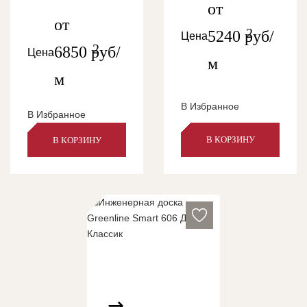
от
от
2
5240
руб/
Цена
2
6850
руб/
Цена
м
м
В Избранное
В Избранное
В КОРЗИНУ
В КОРЗИНУ