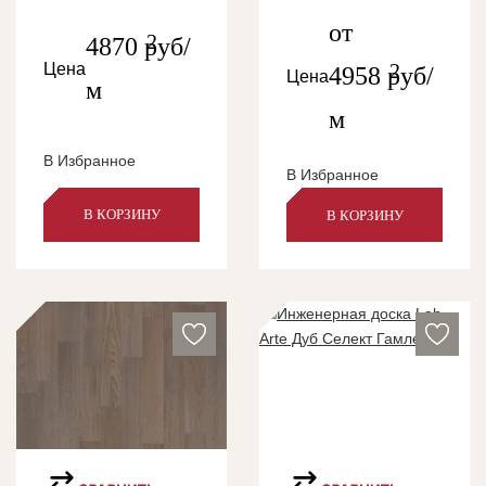
от
2
4870
руб/
2
Цена
4958
руб/
Цена
м
м
В Избранное
В Избранное
В КОРЗИНУ
В КОРЗИНУ