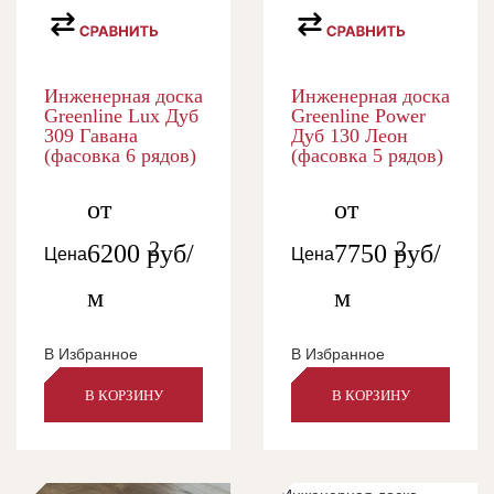
Инженерная доска
Инженерная доска
Greenline Lux Дуб
Greenline Power
309 Гавана
Дуб 130 Леон
(фасовка 6 рядов)
(фасовка 5 рядов)
от
от
2
2
6200
руб/
7750
руб/
Цена
Цена
м
м
В Избранное
В Избранное
В КОРЗИНУ
В КОРЗИНУ