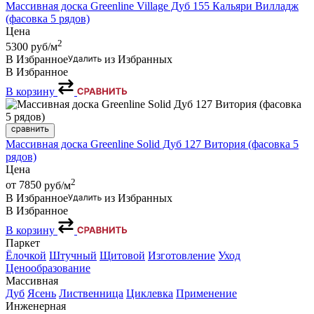
Массивная доска Greenline Village Дуб 155 Кальяри Вилладж
(фасовка 5 рядов)
Цена
2
5300
руб/м
В Избранное
из Избранных
В Избранное
В корзину
Массивная доска Greenline Solid Дуб 127 Витория (фасовка 5
рядов)
Цена
2
от 7850
руб/м
В Избранное
из Избранных
В Избранное
В корзину
Паркет
Ёлочкой
Штучный
Щитовой
Изготовление
Уход
Ценообразование
Массивная
Дуб
Ясень
Лиственница
Циклевка
Применение
Инженерная