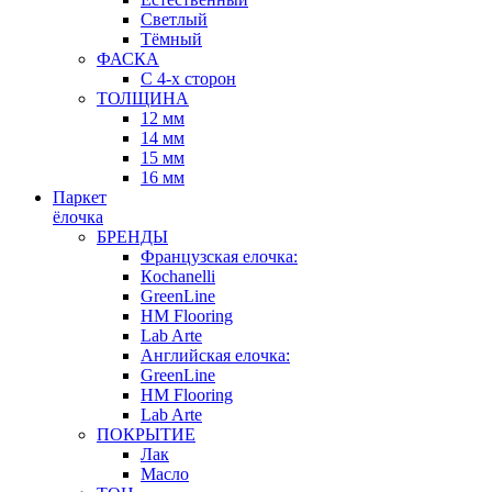
Светлый
Тёмный
ФАСКА
С 4-х сторон
ТОЛЩИНА
12 мм
14 мм
15 мм
16 мм
Паркет
ёлочка
БРЕНДЫ
Французская елочка:
Кochanelli
GreenLine
HM Flooring
Lab Arte
Английская елочка:
GreenLine
HM Flooring
Lab Arte
ПОКРЫТИЕ
Лак
Масло