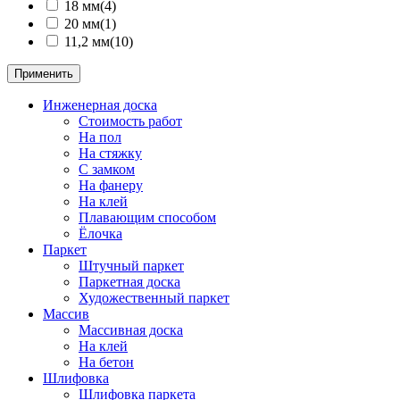
18 мм
(4)
20 мм
(1)
11,2 мм
(10)
Применить
Инженерная доска
Стоимость работ
На пол
На стяжку
С замком
На фанеру
Hа клей
Плавающим способом
Ёлочка
Паркет
Штучный паркет
Паркетная доска
Художественный паркет
Массив
Массивная доска
На клей
На бетон
Шлифовка
Шлифовка паркета