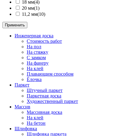
18 мм
(4)
20 мм
(1)
11,2 мм
(10)
Применить
Инженерная доска
Стоимость работ
На пол
На стяжку
С замком
На фанеру
Hа клей
Плавающим способом
Ёлочка
Паркет
Штучный паркет
Паркетная доска
Художественный паркет
Массив
Массивная доска
На клей
На бетон
Шлифовка
Шлифовка паркета