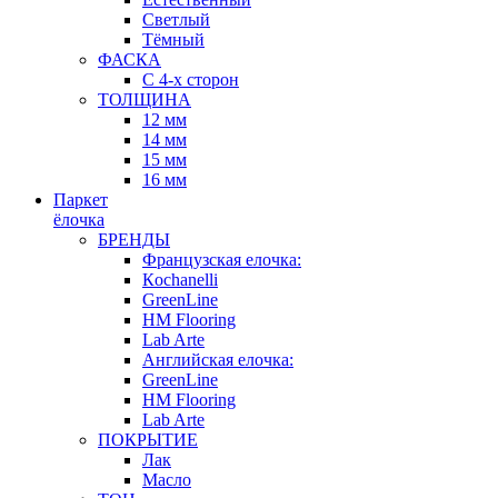
Светлый
Тёмный
ФАСКА
С 4-х сторон
ТОЛЩИНА
12 мм
14 мм
15 мм
16 мм
Паркет
ёлочка
БРЕНДЫ
Французская елочка:
Кochanelli
GreenLine
HM Flooring
Lab Arte
Английская елочка:
GreenLine
HM Flooring
Lab Arte
ПОКРЫТИЕ
Лак
Масло