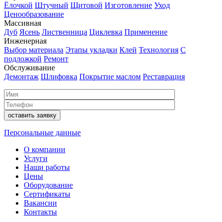
Ёлочкой
Штучный
Щитовой
Изготовление
Уход
Ценообразование
Массивная
Дуб
Ясень
Лиственница
Циклевка
Применение
Инженерная
Выбор материала
Этапы укладки
Клей
Технология
С
подложкой
Ремонт
Обслуживание
Демонтаж
Шлифовка
Покрытие маслом
Реставрация
Персональные данные
О компании
Услуги
Наши работы
Цены
Оборудование
Сертификаты
Вакансии
Контакты