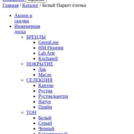
Главная
/
Каталог
/
Белый Паркет ёлочка
Акции и
скидки
Инженерная
доска
БРЕНДЫ
GreenLine
HM Flooring
Lab Arte
Kochanell
ПОКРЫТИЕ
Лак
Масло
СЕЛЕКЦИЯ
Кантри
Рустик
Рустик/кантри
Натур
Прайм
ТОН
Белый
Серый
Черный
Естественный