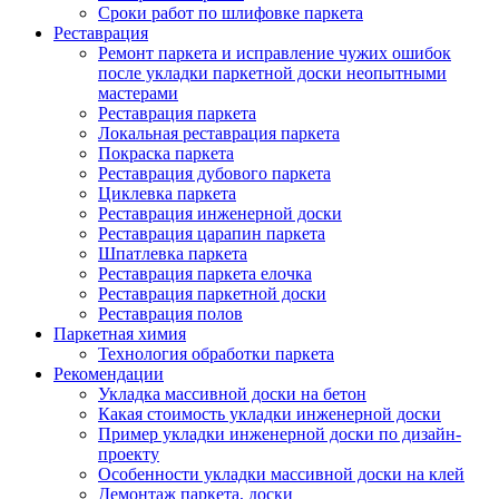
Сроки работ по шлифовке паркета
Реставрация
Ремонт паркета и исправление чужих ошибок
после укладки паркетной доски неопытными
мастерами
Реставрация паркета
Локальная реставрация паркета
Покраска паркета
Реставрация дубового паркета
Циклевка паркета
Реставрация инженерной доски
Реставрация царапин паркета
Шпатлевка паркета
Реставрация паркета елочка
Реставрация паркетной доски
Реставрация полов
Паркетная химия
Технология обработки паркета
Рекомендации
Укладка массивной доски на бетон
Какая стоимость укладки инженерной доски
Пример укладки инженерной доски по дизайн-
проекту
Особенности укладки массивной доски на клей
Демонтаж паркета, доски