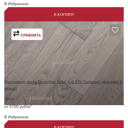
В Избранное
В КОРЗИНУ
Массивная доска Greenline Solid Дуб 135 Салермо (фасовка 5
рядов)
Цена
2
от 5700
руб/м
В Избранное
В КОРЗИНУ