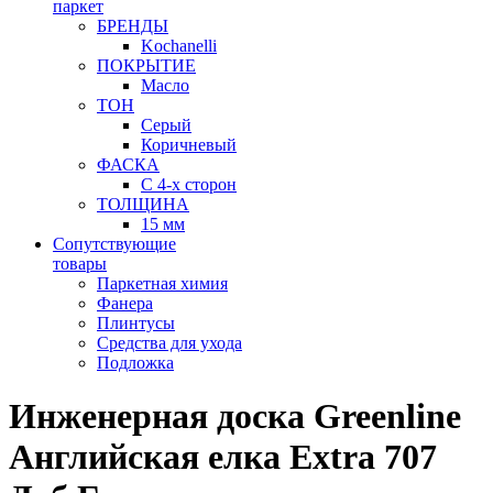
паркет
БРЕНДЫ
Kochanelli
ПОКРЫТИЕ
Масло
ТОН
Серый
Коричневый
ФАСКА
С 4-х сторон
ТОЛЩИНА
15 мм
Сопутствующие
товары
Паркетная химия
Фанера
Плинтусы
Средства для ухода
Подложка
Инженерная доска Greenline
Английская елка Extra 707