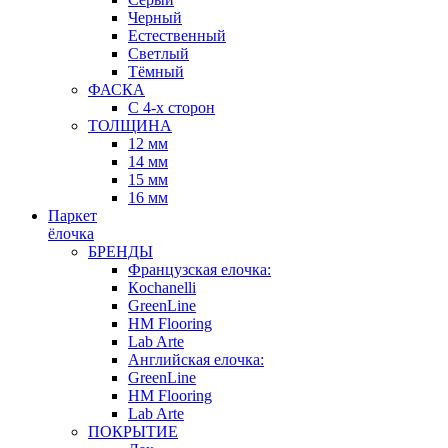
Черный
Естественный
Светлый
Тёмный
ФАСКА
С 4-х сторон
ТОЛЩИНА
12 мм
14 мм
15 мм
16 мм
Паркет
ёлочка
БРЕНДЫ
Французская елочка:
Кochanelli
GreenLine
HM Flooring
Lab Arte
Английская елочка:
GreenLine
HM Flooring
Lab Arte
ПОКРЫТИЕ