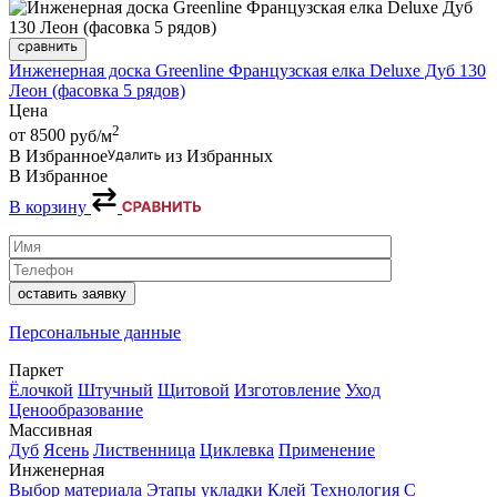
Инженерная доска Greenline Французская елка Deluxe Дуб 130
Леон (фасовка 5 рядов)
Цена
2
от 8500
руб/м
В Избранное
из Избранных
В Избранное
В корзину
Персональные данные
Паркет
Ёлочкой
Штучный
Щитовой
Изготовление
Уход
Ценообразование
Массивная
Дуб
Ясень
Лиственница
Циклевка
Применение
Инженерная
Выбор материала
Этапы укладки
Клей
Технология
С