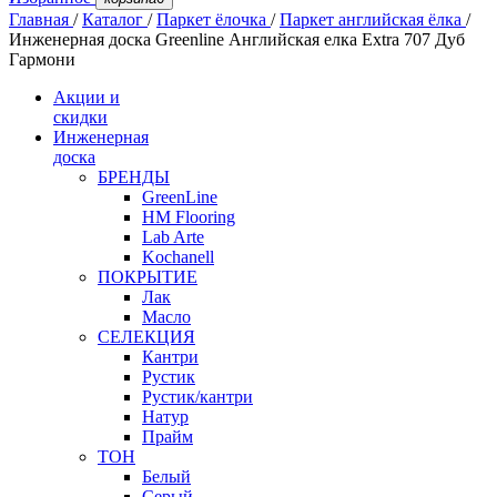
Главная
/
Каталог
/
Паркет ёлочка
/
Паркет английская ёлка
/
Инженерная доска Greenline Английская елка Extra 707 Дуб
Гармони
Акции и
скидки
Инженерная
доска
БРЕНДЫ
GreenLine
HM Flooring
Lab Arte
Kochanell
ПОКРЫТИЕ
Лак
Масло
СЕЛЕКЦИЯ
Кантри
Рустик
Рустик/кантри
Натур
Прайм
ТОН
Белый
Серый