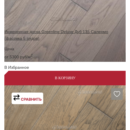
Инженерная доска Greenline Deluxe Дуб 135 Салермо
(фасовка 5 рядов)
Цена
2
от 5300
руб/м
В Избранное
В КОРЗИНУ