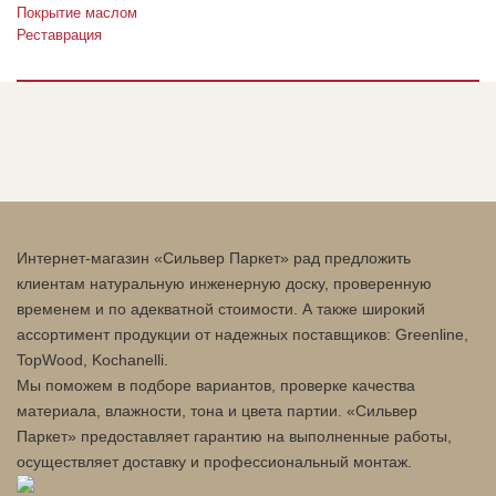
Покрытие маслом
Реставрация
Интернет-магазин «Сильвер Паркет» рад предложить
клиентам натуральную инженерную доску, проверенную
временем и по адекватной стоимости. А также широкий
ассортимент продукции от надежных поставщиков: Greenline,
TopWood, Kochanelli.
Мы поможем в подборе вариантов, проверке качества
материала, влажности, тона и цвета партии. «Сильвер
Паркет» предоставляет гарантию на выполненные работы,
осуществляет доставку и профессиональный монтаж.