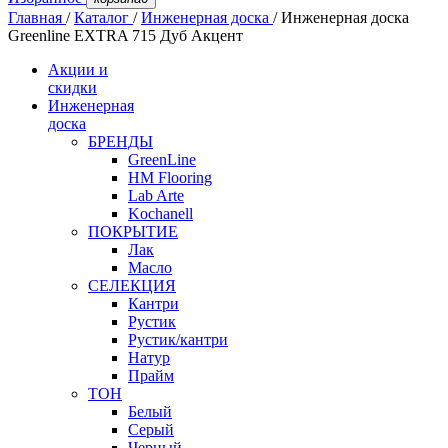
Главная
/
Каталог
/
Инженерная доска
/
Инженерная доска
Greenline EXTRA 715 Дуб Акцент
Акции и
скидки
Инженерная
доска
БРЕНДЫ
GreenLine
HM Flooring
Lab Arte
Kochanell
ПОКРЫТИЕ
Лак
Масло
СЕЛЕКЦИЯ
Кантри
Рустик
Рустик/кантри
Натур
Прайм
ТОН
Белый
Серый
Черный