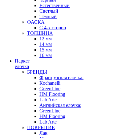
Естественный
Светлый
Тёмный
ФАСКА
С 4-х сторон
ТОЛЩИНА
12 мм
14 мм
15 мм
16 мм
Паркет
ёлочка
БРЕНДЫ
Французская елочка:
Кochanelli
GreenLine
HM Flooring
Lab Arte
Английская елочка:
GreenLine
HM Flooring
Lab Arte
ПОКРЫТИЕ
Лак