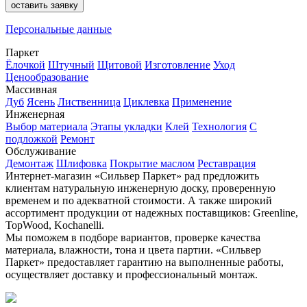
Персональные данные
Паркет
Ёлочкой
Штучный
Щитовой
Изготовление
Уход
Ценообразование
Массивная
Дуб
Ясень
Лиственница
Циклевка
Применение
Инженерная
Выбор материала
Этапы укладки
Клей
Технология
С
подложкой
Ремонт
Обслуживание
Демонтаж
Шлифовка
Покрытие маслом
Реставрация
Интернет-магазин «Сильвер Паркет» рад предложить
клиентам натуральную инженерную доску, проверенную
временем и по адекватной стоимости. А также широкий
ассортимент продукции от надежных поставщиков: Greenline,
TopWood, Kochanelli.
Мы поможем в подборе вариантов, проверке качества
материала, влажности, тона и цвета партии. «Сильвер
Паркет» предоставляет гарантию на выполненные работы,
осуществляет доставку и профессиональный монтаж.