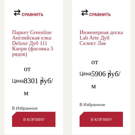
Паркет Greenline
Инженерная доска
Английская елка
Lab Arte Дуб
Deluxe Дуб 111
Селект Лак
Капри (фасовка 5
рядов)
от
от
2
5906
руб/
Цена
2
8301
руб/
Цена
м
м
В Избранное
В Избранное
В КОРЗИНУ
В КОРЗИНУ