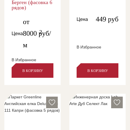
Берген (фасовка 6
рядов)
449
руб
Цена
от
2
8000
руб/
Цена
м
В Избранное
В Избранное
В КОРЗИНУ
В КОРЗИНУ