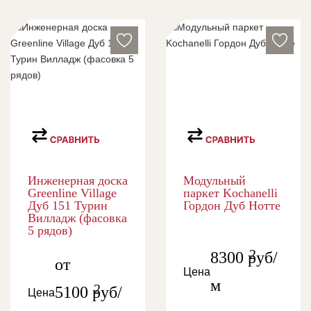
Инженерная доска
Модульный
Greenline Village
паркет Kochanelli
Дуб 151 Турин
Гордон Дуб Нотте
Вилладж (фасовка
5 рядов)
2
8300
руб/
от
Цена
м
2
5100
руб/
Цена