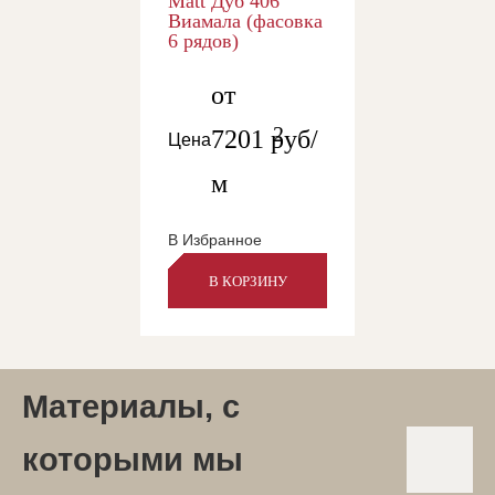
Matt Дуб 406
Виамала (фасовка
6 рядов)
от
2
7201
руб/
Цена
м
В Избранное
В КОРЗИНУ
Материалы, с
которыми мы