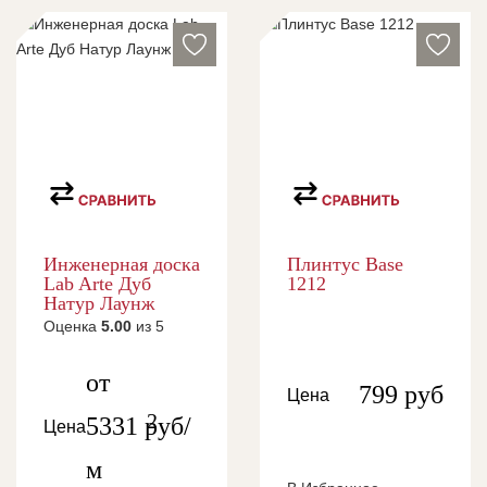
Инженерная доска
Плинтус Base
Lab Arte Дуб
1212
Натур Лаунж
Оценка
5.00
из 5
от
799
руб
Цена
2
5331
руб/
Цена
м